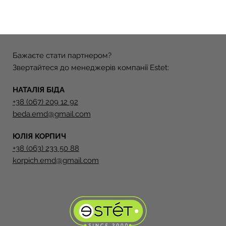
Бажаєте стати партнером?
Звертайтеся до менеджерів компанії Estet:
НАТАЛІЯ БІДА
+38 (067) 209 12 92
beda.emd@gmail.com
ЮЛІЯ КОРПИЧ
+38 (063) 233 50 88
korpich.emd@gmail.com